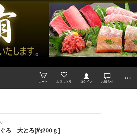
カート
お気に入り
ログイン
お知らせ
03
ぐろ 大とろ[約200ｇ]