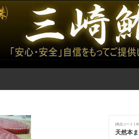
[商品コード ] 4
天然本ま