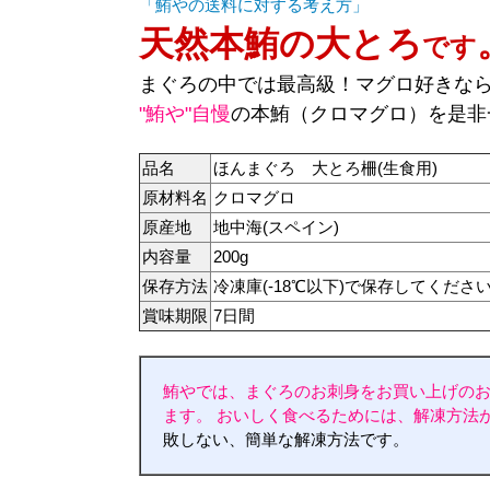
「鮪やの送料に対する考え方」
天然本鮪の大とろ
です
まぐろの中では最高級！マグロ好きな
"鮪や"自慢
の本鮪（クロマグロ）を是非
品名
ほんまぐろ 大とろ柵(生食用)
原材料名
クロマグロ
原産地
地中海(スペイン)
内容量
200g
保存方法
冷凍庫(-18℃以下)で保存してくださ
賞味期限
7日間
鮪やでは、まぐろのお刺身をお買い上げの
ます。
おいしく食べるためには、解凍方法
敗しない、簡単な解凍方法です。