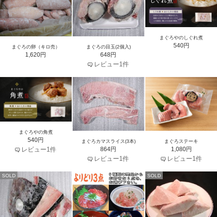
まぐろやのしぐれ煮
540円
まぐろの卵（キロ売）
まぐろの目玉(2個入)
1,620円
648円
レビュー1件
まぐろやの角煮
540円
まぐろカマスライス(3本)
まぐろステーキ
レビュー1件
864円
1,080円
レビュー1件
レビュー1件
SOLD
SOLD