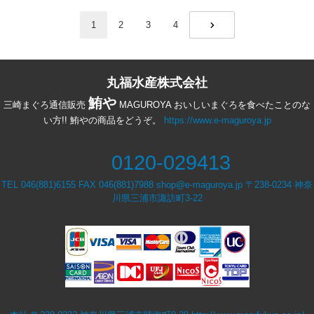
1
2
3
4
NEXT
丸福水産株式会社
鮪や
三崎まぐろ通信販売
MAGUROYA おいしいまぐろを食べたことのな
い方!! 鮪やの商品をどうぞ。
https://www.e-maguroya.jp
0120-029413
TEL 046(881)6155 FAX 046(881)7988 shop@e-maguroya.jp 〒238-0234 神奈
川県三浦市諏訪町3-22