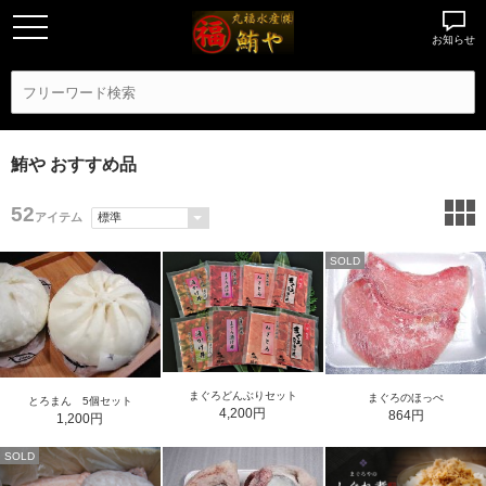
お知らせ
鮪や おすすめ品
52
アイテム
SOLD
まぐろどんぶりセット
まぐろのほっぺ
とろまん 5個セット
4,200円
864円
1,200円
SOLD