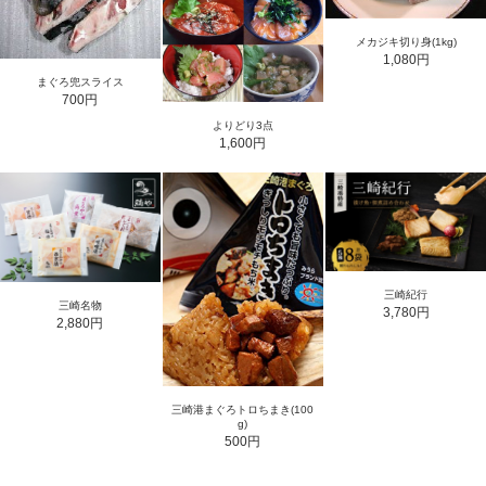
メカジキ切り身(1kg)
1,080円
まぐろ兜スライス
700円
よりどり3点
1,600円
三崎紀行
三崎名物
3,780円
2,880円
三崎港まぐろトロちまき(100
g)
500円