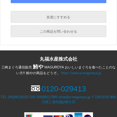
友達にすすめる
必須
この商品を問い合わせる
必須
必須
丸福水産株式会社
必須
必須
鮪や
三崎まぐろ通信販売
MAGUROYA おいしいまぐろを食べたことのな
い方!! 鮪やの商品をどうぞ。
https://www.e-maguroya.jp
0120-029413
TEL 046(881)6155 FAX 046(881)7988 shop@e-maguroya.jp 〒238-0234 神奈
川県三浦市諏訪町3-22
必須