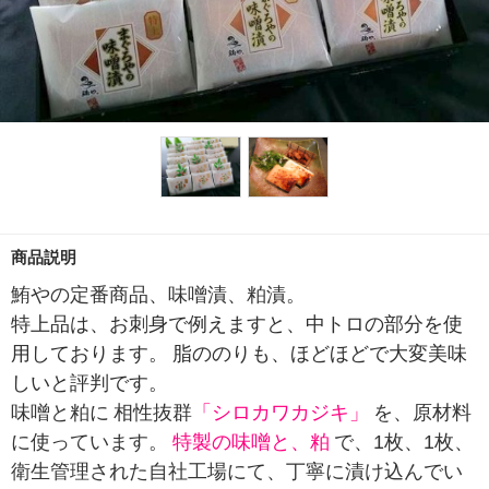
商品説明
鮪やの定番商品、味噌漬、粕漬。
特上品は、お刺身で例えますと、中トロの部分を使
用しております。
脂ののりも、ほどほどで大変美味
しいと評判です。
味噌と粕に
相性抜群
「シロカワカジキ」
を、原材料
に使っています。
特製の味噌と、粕
で、1枚、1枚、
衛生管理された自社工場にて、丁寧に漬け込んでい