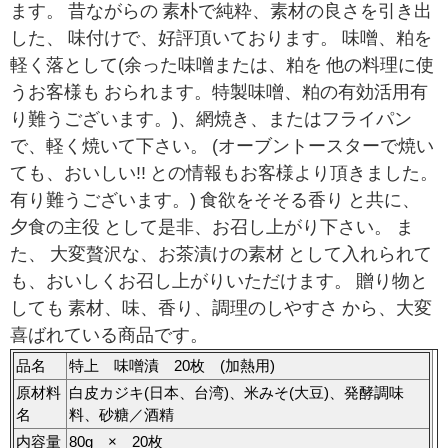
ます。
昔ながらの
素朴で純粋、素材の良さを引き出
した、
味付けで、好評頂いております。
味噌、粕を
軽く落として(余った味噌または、粕を
他の料理に使
うお客様も
おられます。特製味噌、粕の有効活用有
り難うございます。)、網焼き、またはフライパン
で、軽く焼いて下さい
。
(
オーブントースターで焼い
ても、おいしい!!
との情報もお客様より頂きました。
有り難うございます。)
食欲をそそる香り
と共に、
夕食の主役
として是非、お召し上がり下さい。
ま
た、
大変贅沢な、お茶漬けの素材
として入れられて
も、おいしくお召し上がりいただけます。
贈り物と
しても
素材、味、香り、調理のしやすさ
から、大変
喜ばれている商品です。
品名
特上 味噌漬 20枚 (加熱用)
原材料
白皮カジキ(日本、台湾)、米みそ(大豆)、発酵調味
名
料、砂糖／酒精
内容量
80g × 20枚