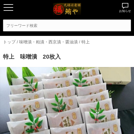
お知らせ
トップ
/
味噌漬・粕漬・西京漬・醤油漬
/
特上
特上 味噌漬 20枚入