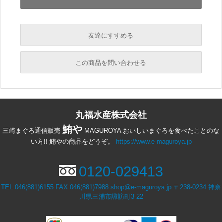
友達にすすめる
必須
この商品を問い合わせる
必須
必須
丸福水産株式会社
必須
必須
鮪や
三崎まぐろ通信販売
MAGUROYA おいしいまぐろを食べたことのな
い方!! 鮪やの商品をどうぞ。
https://www.e-maguroya.jp
0120-029413
TEL 046(881)6155 FAX 046(881)7988 shop@e-maguroya.jp 〒238-0234 神奈
川県三浦市諏訪町3-22
必須