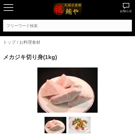
お知らせ
トップ
/
お料理食材
メカジキ切り身(1kg)