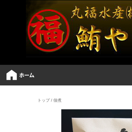
トップ
/
佃煮