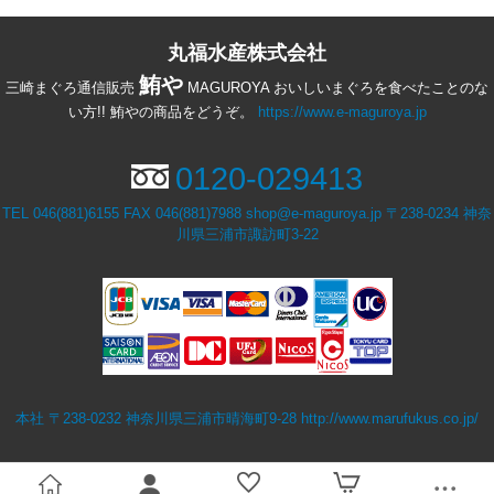
丸福水産株式会社
必須
必須
鮪や
三崎まぐろ通信販売
MAGUROYA おいしいまぐろを食べたことのな
い方!! 鮪やの商品をどうぞ。
https://www.e-maguroya.jp
0120-029413
TEL 046(881)6155 FAX 046(881)7988 shop@e-maguroya.jp 〒238-0234 神奈
川県三浦市諏訪町3-22
必須
本社 〒238-0232 神奈川県三浦市晴海町9-28
http://www.marufukus.co.jp/
Eメール
プライバシーポリシーをご確認ください。