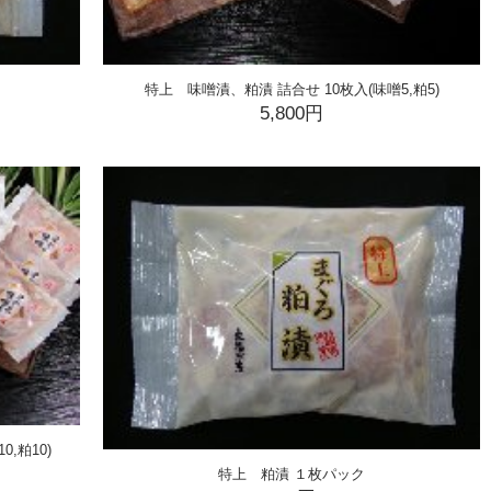
特上 味噌漬、粕漬 詰合せ 10枚入(味噌5,粕5)
5,800円
,粕10)
特上 粕漬 １枚パック