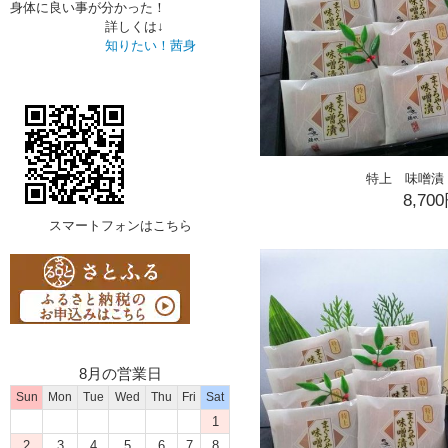
身体に良い事が分かった！
詳しくは↓
知りたい！茜身
特上 味噌漬
8,70
スマートフォンはこちら
8月の営業日
Sun
Mon
Tue
Wed
Thu
Fri
Sat
1
2
3
4
5
6
7
8