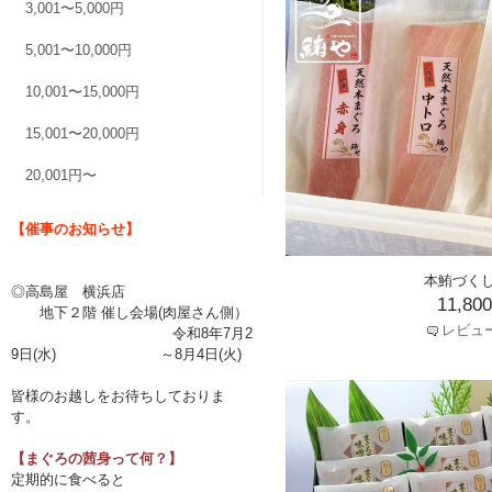
3,001〜5,000円
5,001〜10,000円
10,001〜15,000円
15,001〜20,000円
20,001円〜
【催事のお知らせ】
本鮪づく
◎高島屋 横浜店
11,80
地下２階 催し会場(肉屋さん側）
レビュ
令和8年7月2
9日(水) ～8月4日(火)
皆様のお越しをお待ちしておりま
す。
【まぐろの茜身って何？】
定期的に食べると