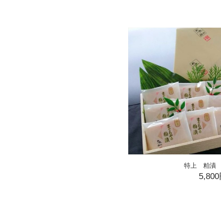
特上 粕漬 
5,80