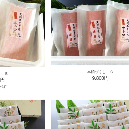
本鮪づくし Ｃ
し Ｂ
9,800円
0円
ー1件