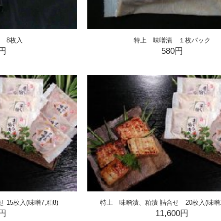
 8枚入
特上 味噌漬 １枚パック
0円
580円
15枚入(味噌7,粕8)
特上 味噌漬、粕漬 詰合せ 20枚入(味噌10
0円
11,600円